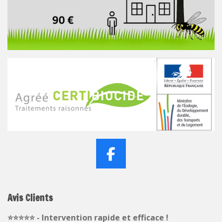
F
a
c
Avis Clients
e
b
⭐️⭐️⭐️⭐️⭐️ - Intervention rapide et efficace !