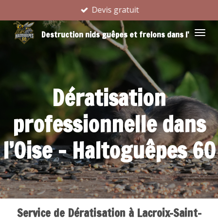
Devis gratuit
Passer
au
Destruction nids guêpes et frelons dans l'Oise
contenu
principal
Dératisation
professionnelle dans
l’Oise – Haltoguêpes 60
Service de Dératisation à Lacroix-Saint-