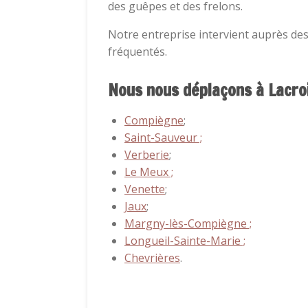
des guêpes et des frelons.
Notre entreprise intervient auprès des p
fréquentés.
Nous nous déplaçons à Lacroi
Compiègne
;
Saint-Sauveur ;
Verberie
;
Le Meux ;
Venette
;
Jaux
;
Margny-lès-Compiègne ;
Longueil-Sainte-Marie ;
Chevrières
.