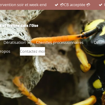
ervention soir et week-end
💳CB acceptée 💳
 et frelons dans l'Oise
Dératisation
Chenilles processionnaires
Désins
propos
Contactez moi