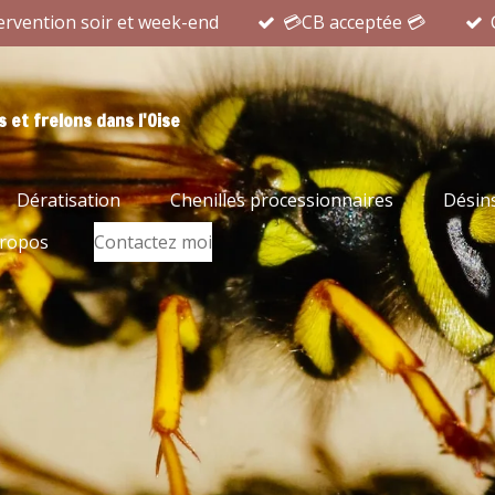
ervention soir et week-end
💳CB acceptée 💳
 et frelons dans l'Oise
Dératisation
Chenilles processionnaires
Désins
propos
Contactez moi